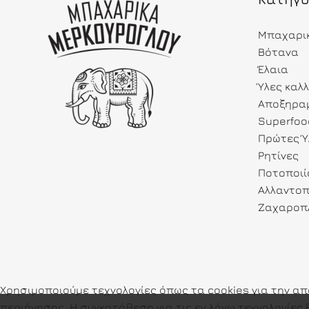
Μπαχαρι
Βότανα
Έλαια
Ύλες καλ
Αποξηραμ
Superfoo
Πρώτες Ύ
Ρητίνες
Ποτοποιί
Αλλαντοπ
Ζαχαροπλ
Χρησιμοποιούμε τεχνολογίες όπως τα cookies για την α
περιήγησης. Η συγκατάθεση για τις εν λόγω τεχνολογί