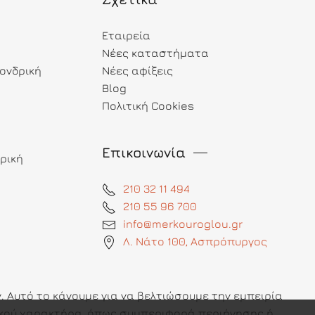
Εταιρεία
Νέες καταστήματα
ονδρική
Νέες αφίξεις
Blog
Πολιτική Cookies
Επικοινωνία
ρική
210 32 11 494
210 55 96 700
info@merkouroglou.gr
Λ. Νάτο 100, Ασπρόπυργος
 Αυτό το κάνουμε για να βελτιώσουμε την εμπειρία
πικού χαρακτήρα, όπως συμπεριφορά περιήγησης ή