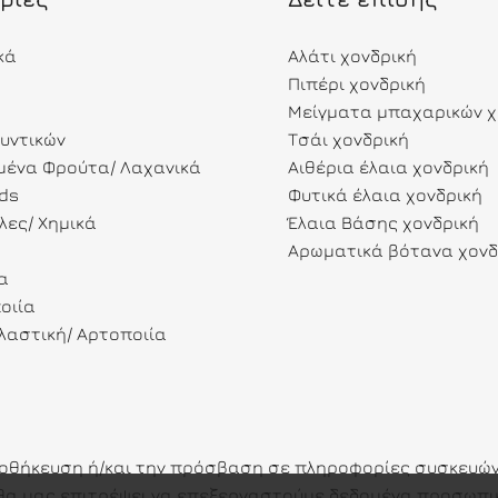
κά
Αλάτι χονδρική
Πιπέρι χονδρική
Μείγματα μπαχαρικών χ
λυντικών
Τσάι χονδρική
ένα Φρούτα/ Λαχανικά
Αιθέρια έλαια χονδρική
ds
Φυτικά έλαια χονδρική
λες/ Χημικά
Έλαια Βάσης χονδρική
Αρωματικά βότανα χονδ
α
οιία
αστική/ Αρτοποιία
ποθήκευση ή/και την πρόσβαση σε πληροφορίες συσκευών.
ες θα μας επιτρέψει να επεξεργαστούμε δεδομένα προσω