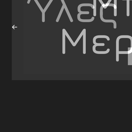
Μ
Μερ