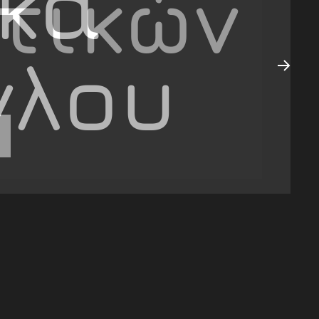
κά
γλου