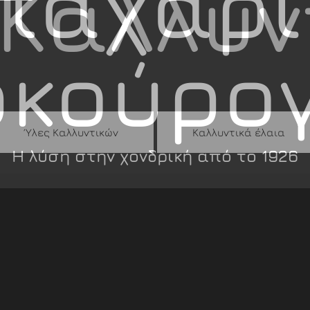
παχαρι
κούρο
Η λύση στην χονδρική από το 1926