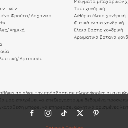
Μείγματα μπαχαρικών χ
λυντικών
Τσάι χονδρική
ένα Φρούτα/ Λαχανικά
Αιθέρια έλαια χονδρική
ds
Φυτικά έλαια χονδρική
λες/ Χημικά
Έλαια Βάσης χονδρική
Αρωματικά βότανα χονδ
α
οιία
αστική/ Αρτοποιία
ποθήκευση ή/και την πρόσβαση σε πληροφορίες συσκευών.
ες θα μας επιτρέψει να επεξεργαστούμε δεδομένα προσω
γκατάθεση μπορεί να επηρεάσει αρνητικά ορισμένες λειτ
Πολιτική Cookies