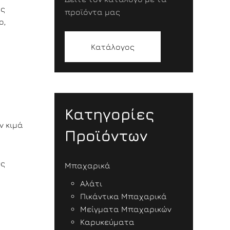
ας
προϊόντα μας
ο,
Κατάλογος
Κατηγορίες
ν κιμά
Προϊόντων
υς
Μπαχαρικά
Αλάτι
Πικάντικα Μπαχαρικά
Μείγματα Μπαχαρικών
Καρυκεύματα