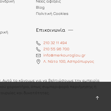
ονδρική
Νέες αφίξεις
Blog
Πολιτική Cookies
Επικοινωνία
ρική
210 32 11 494
210 55 96 700
info@merkouroglou.gr
Λ. Νάτο 100, Ασπρόπυργος
 Αυτό το κάνουμε για να βελτιώσουμε την εμπειρία
πικού χαρακτήρα, όπως συμπεριφορά περιήγησης ή
ουργίες και δυνατότητες.