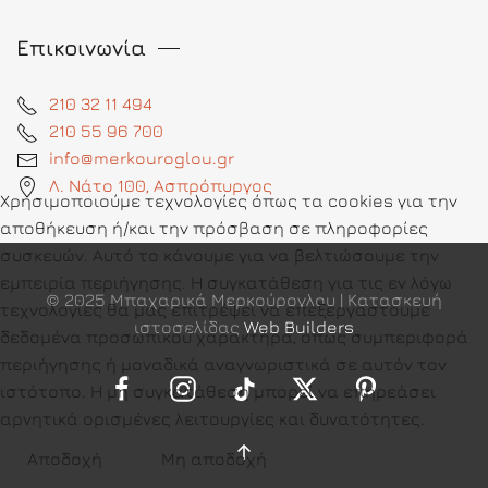
Επικοινωνία
210 32 11 494
210 55 96 700
info@merkouroglou.gr
Λ. Νάτο 100, Ασπρόπυργος
Χρησιμοποιούμε τεχνολογίες όπως τα cookies για την
αποθήκευση ή/και την πρόσβαση σε πληροφορίες
συσκευών. Αυτό το κάνουμε για να βελτιώσουμε την
εμπειρία περιήγησης. Η συγκατάθεση για τις εν λόγω
© 2025 Μπαχαρικά Μερκούρογλου | Κατασκευή
τεχνολογίες θα μας επιτρέψει να επεξεργαστούμε
ιστοσελίδας
Web Builders
δεδομένα προσωπικού χαρακτήρα, όπως συμπεριφορά
περιήγησης ή μοναδικά αναγνωριστικά σε αυτόν τον
ιστότοπο. Η μη συγκατάθεση μπορεί να επηρεάσει
αρνητικά ορισμένες λειτουργίες και δυνατότητες.
Αποδοχή
Μη αποδοχή