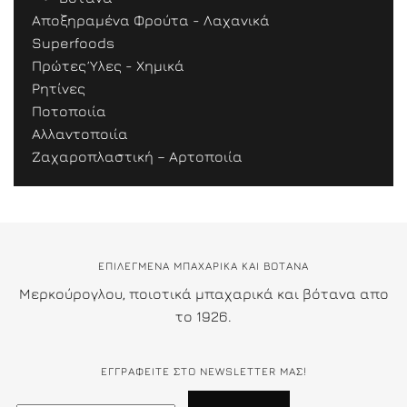
Αποξηραμένα Φρούτα - Λαχανικά
Superfoods
Πρώτες Ύλες - Χημικά
Ρητίνες
Ποτοποιία
Αλλαντοποιία
Ζαχαροπλαστική – Αρτοποιία
ΕΠΙΛΕΓΜΕΝΑ ΜΠΑΧΑΡΙΚΑ ΚΑΙ ΒΟΤΑΝΑ
Μερκούρογλου, ποιοτικά μπαχαρικά και βότανα απο
το 1926.
ΕΓΓΡΑΦΕΊΤΕ ΣΤΟ NEWSLETTER ΜΑΣ!