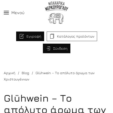
Μενού
Εγγραφή
Κατάλογος προϊόντων
Σύνδεση
Αρχική
Blog
Glühwein – Το απόλυτο άρωμα των
Χριστουγέννων
Glühwein – Το
απόλυτο άρωμα των