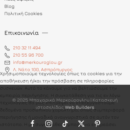
Blog
Πολιτική Cookies
Επικοινωνία
210 32 11 494
210 55 96 700
info@merkouroglou.gr
Λ. Νάτο 100, Ασπρόπυργος
Χρησιμοποιούμε τεχνολογίες όπως τα cookies για την
αποθήκευση ή/και την πρόσβαση σε πληροφορίες
συσκευών. Αυτό το κάνουμε για να βελτιώσουμε την
εμπειρία περιήγησης. Η συγκατάθεση για τις εν λόγω
© 2025 Μπαχαρικά Μερκούρογλου | Κατασκευή
τεχνολογίες θα μας επιτρέψει να επεξεργαστούμε
ιστοσελίδας
Web Builders
δεδομένα προσωπικού χαρακτήρα, όπως συμπεριφορά
περιήγησης ή μοναδικά αναγνωριστικά σε αυτόν τον
ιστότοπο. Η μη συγκατάθεση μπορεί να επηρεάσει