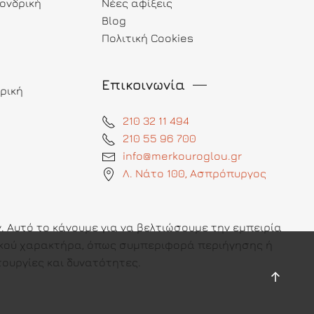
ονδρική
Νέες αφίξεις
Blog
Πολιτική Cookies
Επικοινωνία
ρική
210 32 11 494
210 55 96 700
info@merkouroglou.gr
Λ. Νάτο 100, Ασπρόπυργος
 Αυτό το κάνουμε για να βελτιώσουμε την εμπειρία
πικού χαρακτήρα, όπως συμπεριφορά περιήγησης ή
ουργίες και δυνατότητες.