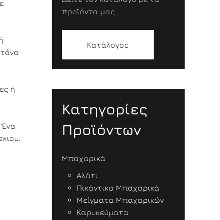
ε
προϊόντα μας
ή
Κατάλογος
 τόνο
ες ή
Κατηγορίες
Προϊόντων
 Ένα
εκιου.
Μπαχαρικά
Αλάτι
Πικάντικα Μπαχαρικά
Μείγματα Μπαχαρικών
Καρυκεύματα