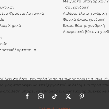
Μείγματα μπαχαρικών χ
λυντικών
Τσάι χονδρική
ένα Φρούτα/ Λαχανικά
Αιθέρια έλαια χονδρική
ds
Φυτικά έλαια χονδρική
λες/ Χημικά
Έλαια Βάσης χονδρική
Αρωματικά βότανα χονδ
α
οιία
αστική/ Αρτοποιία
ποθήκευση ή/και την πρόσβαση σε πληροφορίες συσκευών.
ες θα μας επιτρέψει να επεξεργαστούμε δεδομένα προσω
γκατάθεση μπορεί να επηρεάσει αρνητικά ορισμένες λειτ
Πολιτική Cookies