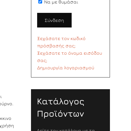
Να με θυμάσαι
Σύνδεση
Ξεχάσατε τον κωδικό
πρόσβασής σας;
Ξεχάσατε το όνομα εισόδου
σας;
Δημιουργία λογαριασμού
ι
Κατάλογος
ούρνο.
Προϊόντων
κκινο
 χρήση
Δείτε τον κατάλογο με τα