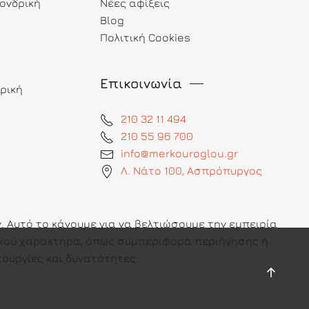
ονδρική
Νέες αφίξεις
Blog
Πολιτική Cookies
Επικοινωνία
ρική
210 32 11 494
210 55 96 700
info@merkouroglou.gr
Λ. Νάτο 100, Ασπρόπυργος
 Αυτό το κάνουμε για να βελτιώσουμε την εμπειρία
πικού χαρακτήρα, όπως συμπεριφορά περιήγησης ή
ουργίες και δυνατότητες.