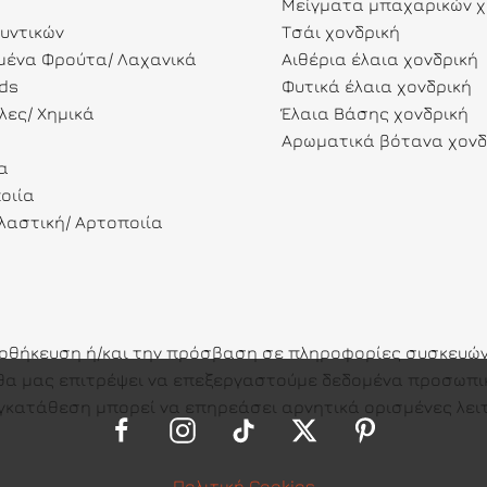
Μείγματα μπαχαρικών χ
λυντικών
Τσάι χονδρική
ένα Φρούτα/ Λαχανικά
Αιθέρια έλαια χονδρική
ds
Φυτικά έλαια χονδρική
λες/ Χημικά
Έλαια Βάσης χονδρική
Αρωματικά βότανα χονδ
α
οιία
αστική/ Αρτοποιία
ποθήκευση ή/και την πρόσβαση σε πληροφορίες συσκευών.
ες θα μας επιτρέψει να επεξεργαστούμε δεδομένα προσω
γκατάθεση μπορεί να επηρεάσει αρνητικά ορισμένες λειτ
Πολιτική Cookies