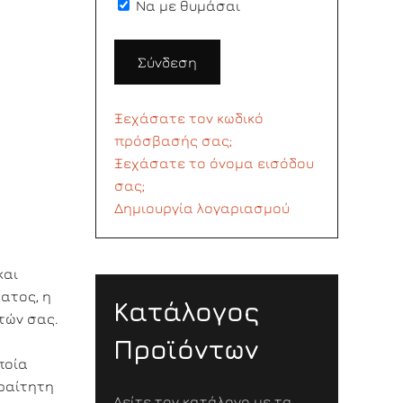
Να με θυμάσαι
Σύνδεση
Ξεχάσατε τον κωδικό
πρόσβασής σας;
Ξεχάσατε το όνομα εισόδου
σας;
Δημιουργία λογαριασμού
και
ατος, η
Κατάλογος
τών σας.
Προϊόντων
ποία
αραίτητη
Δείτε τον κατάλογο με τα