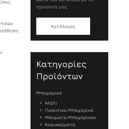
ύπες,
προϊόντα μας
στικών
Κατάλογος
 αίσθηση
ην
Κατηγορίες
Προϊόντων
Μπαχαρικά
Αλάτι
Πικάντικα Μπαχαρικά
Μείγματα Μπαχαρικών
Καρυκεύματα