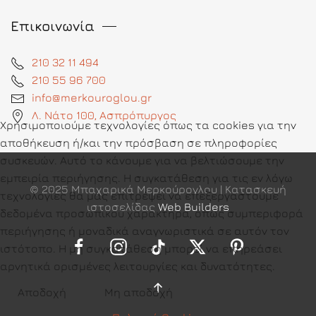
Επικοινωνία
210 32 11 494
210 55 96 700
info@merkouroglou.gr
Λ. Νάτο 100, Ασπρόπυργος
Χρησιμοποιούμε τεχνολογίες όπως τα cookies για την
αποθήκευση ή/και την πρόσβαση σε πληροφορίες
συσκευών. Αυτό το κάνουμε για να βελτιώσουμε την
εμπειρία περιήγησης. Η συγκατάθεση για τις εν λόγω
© 2025 Μπαχαρικά Μερκούρογλου | Κατασκευή
τεχνολογίες θα μας επιτρέψει να επεξεργαστούμε
ιστοσελίδας
Web Builders
δεδομένα προσωπικού χαρακτήρα, όπως συμπεριφορά
περιήγησης ή μοναδικά αναγνωριστικά σε αυτόν τον
ιστότοπο. Η μη συγκατάθεση μπορεί να επηρεάσει
αρνητικά ορισμένες λειτουργίες και δυνατότητες.
Αποδοχή
Μη αποδοχή