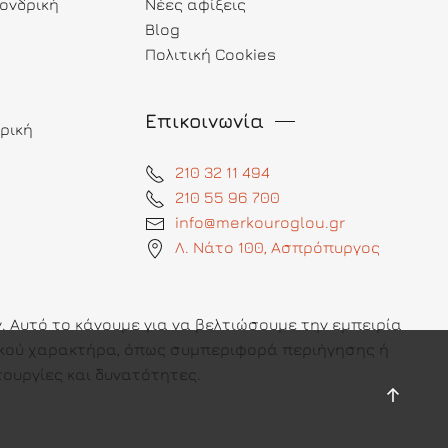
ονδρική
Νέες αφίξεις
Blog
Πολιτική Cookies
Επικοινωνία
ρική
210 32 11 494
210 55 96 700
info@merkouroglou.gr
Λ. Νάτο 100, Ασπρόπυργος
 Αυτό το κάνουμε για να βελτιώσουμε την εμπειρία
πικού χαρακτήρα, όπως συμπεριφορά περιήγησης ή
ουργίες και δυνατότητες.