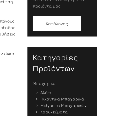
μείωση
προϊόντα μας
 πόνους
Κατάλογος
ρίτιδας.
παθήσεις
βελτίωση
Κατηγορίες
Προϊόντων
Μπαχαρικά
Αλάτι
Πικάντικα Μπαχαρικά
Μείγματα Μπαχαρικών
Καρυκεύματα