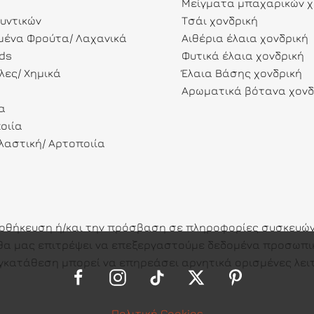
Μείγματα μπαχαρικών χ
λυντικών
Τσάι χονδρική
ένα Φρούτα/ Λαχανικά
Αιθέρια έλαια χονδρική
ds
Φυτικά έλαια χονδρική
λες/ Χημικά
Έλαια Βάσης χονδρική
Αρωματικά βότανα χονδ
α
οιία
αστική/ Αρτοποιία
ποθήκευση ή/και την πρόσβαση σε πληροφορίες συσκευών.
ες θα μας επιτρέψει να επεξεργαστούμε δεδομένα προσω
γκατάθεση μπορεί να επηρεάσει αρνητικά ορισμένες λειτ
Πολιτική Cookies