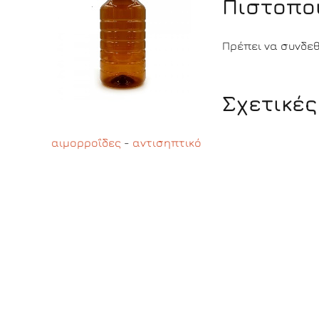
Πιστοπο
Πρέπει να συνδεθε
Σχετικές
αιμορροΐδες
-
αντισηπτικό