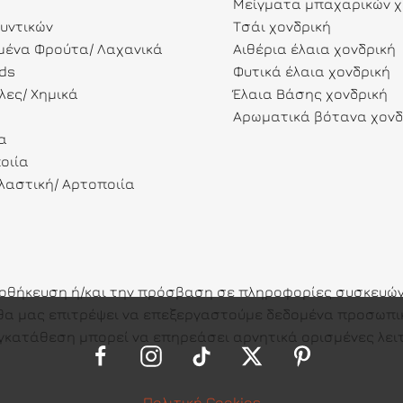
Μείγματα μπαχαρικών χ
λυντικών
Τσάι χονδρική
ένα Φρούτα/ Λαχανικά
Αιθέρια έλαια χονδρική
ds
Φυτικά έλαια χονδρική
λες/ Χημικά
Έλαια Βάσης χονδρική
Αρωματικά βότανα χονδ
α
οιία
αστική/ Αρτοποιία
ποθήκευση ή/και την πρόσβαση σε πληροφορίες συσκευών.
ες θα μας επιτρέψει να επεξεργαστούμε δεδομένα προσω
γκατάθεση μπορεί να επηρεάσει αρνητικά ορισμένες λειτ
Πολιτική Cookies