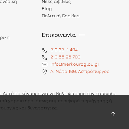
ονδρική
Νέες αφίξεις
Blog
Πολιτική Cookies
Επικοινωνία
ρική
210 32 11 494
210 55 96 700
info@merkouroglou.gr
Λ. Νάτο 100, Ασπρόπυργος
 Αυτό το κάνουμε για να βελτιώσουμε την εμπειρία
πικού χαρακτήρα, όπως συμπεριφορά περιήγησης ή
ουργίες και δυνατότητες.