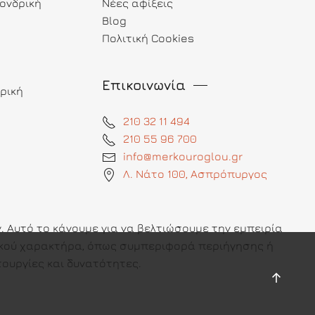
ονδρική
Νέες αφίξεις
Blog
Πολιτική Cookies
Επικοινωνία
ρική
210 32 11 494
210 55 96 700
info@merkouroglou.gr
Λ. Νάτο 100, Ασπρόπυργος
 Αυτό το κάνουμε για να βελτιώσουμε την εμπειρία
πικού χαρακτήρα, όπως συμπεριφορά περιήγησης ή
ουργίες και δυνατότητες.