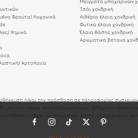
Μείγματα μπαχαρικών χ
λυντικών
Τσάι χονδρική
ένα Φρούτα/ Λαχανικά
Αιθέρια έλαια χονδρική
ds
Φυτικά έλαια χονδρική
λες/ Χημικά
Έλαια Βάσης χονδρική
Αρωματικά βότανα χονδ
α
οιία
αστική/ Αρτοποιία
ποθήκευση ή/και την πρόσβαση σε πληροφορίες συσκευών.
ες θα μας επιτρέψει να επεξεργαστούμε δεδομένα προσω
γκατάθεση μπορεί να επηρεάσει αρνητικά ορισμένες λειτ
Πολιτική Cookies