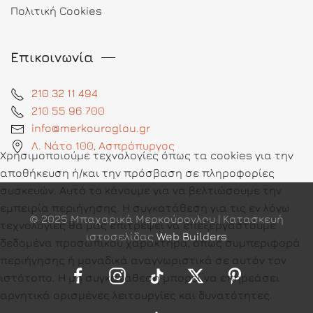
Πολιτική Cookies
Επικοινωνία
210 32 11 494
210 55 96 700
info@merkouroglou.gr
Λ. Νάτο 100, Ασπρόπυργος
Χρησιμοποιούμε τεχνολογίες όπως τα cookies για την
αποθήκευση ή/και την πρόσβαση σε πληροφορίες
συσκευών. Αυτό το κάνουμε για να βελτιώσουμε την
εμπειρία περιήγησης. Η συγκατάθεση για τις εν λόγω
© 2025 Μπαχαρικά Μερκούρογλου | Κατασκευή
τεχνολογίες θα μας επιτρέψει να επεξεργαστούμε
ιστοσελίδας
Web Builders
δεδομένα προσωπικού χαρακτήρα, όπως συμπεριφορά
περιήγησης ή μοναδικά αναγνωριστικά σε αυτόν τον
ιστότοπο. Η μη συγκατάθεση μπορεί να επηρεάσει
αρνητικά ορισμένες λειτουργίες και δυνατότητες.