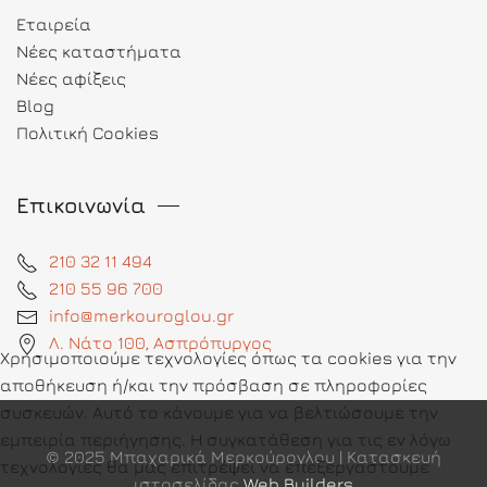
Εταιρεία
Νέες καταστήματα
Νέες αφίξεις
Blog
Πολιτική Cookies
Επικοινωνία
210 32 11 494
210 55 96 700
info@merkouroglou.gr
Λ. Νάτο 100, Ασπρόπυργος
Χρησιμοποιούμε τεχνολογίες όπως τα cookies για την
αποθήκευση ή/και την πρόσβαση σε πληροφορίες
συσκευών. Αυτό το κάνουμε για να βελτιώσουμε την
εμπειρία περιήγησης. Η συγκατάθεση για τις εν λόγω
© 2025 Μπαχαρικά Μερκούρογλου | Κατασκευή
τεχνολογίες θα μας επιτρέψει να επεξεργαστούμε
ιστοσελίδας
Web Builders