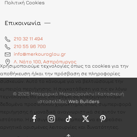
Πολιτική Cookies
Επικοινωνία
210 32 11 494
210 55 96 700
info@merkouroglou.gr
Λ. Νάτο 100, Ασπρόπυργος
Χρησιμοποιούμε τεχνολογίες όπως τα cookies για την
αποθήκευση ή/και την πρόσβαση σε πληροφορίες
συσκευών. Αυτό το κάνουμε για να βελτιώσουμε την
εμπειρία περιήγησης. Η συγκατάθεση για τις εν λόγω
© 2025 Μπαχαρικά Μερκούρογλου | Κατασκευή
τεχνολογίες θα μας επιτρέψει να επεξεργαστούμε
ιστοσελίδας
Web Builders
δεδομένα προσωπικού χαρακτήρα, όπως συμπεριφορά
περιήγησης ή μοναδικά αναγνωριστικά σε αυτόν τον
ιστότοπο. Η μη συγκατάθεση μπορεί να επηρεάσει
αρνητικά ορισμένες λειτουργίες και δυνατότητες.