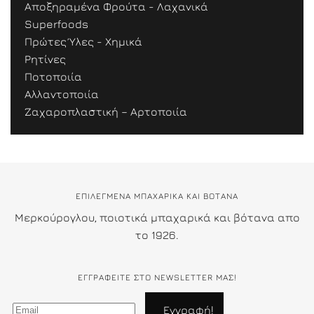
Αποξηραμένα Φρούτα - Λαχανικά
Superfoods
Πρώτες Ύλες - Χημικά
Ρητίνες
Ποτοποιία
Αλλαντοποιία
Ζαχαροπλαστική – Αρτοποιία
ΕΠΙΛΕΓΜΕΝΑ ΜΠΑΧΑΡΙΚΑ ΚΑΙ ΒΟΤΑΝΑ
Μερκούρογλου, ποιοτικά μπαχαρικά και βότανα απο
το 1926.
ΕΓΓΡΑΦΕΊΤΕ ΣΤΟ NEWSLETTER ΜΑΣ!