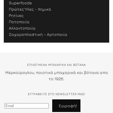
Superfoods
Πρώτες Ύλες - Χημικά
Ρητίνες
Ποτοποιία
Αλλαντοποιία
Ζαχαροπλαστική – Αρτοποιία
ΕΠΙΛΕΓΜΕΝΑ ΜΠΑΧΑΡΙΚΑ ΚΑΙ ΒΟΤΑΝΑ
Μερκούρογλου, ποιοτικά μπαχαρικά και βότανα απο
το 1926.
ΕΓΓΡΑΦΕΊΤΕ ΣΤΟ NEWSLETTER ΜΑΣ!