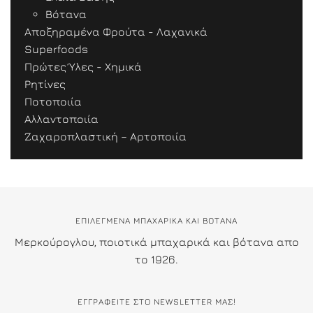
Βότανα
Αποξηραμένα Φρούτα - Λαχανικά
Superfoods
Πρώτες Ύλες - Χημικά
Ρητίνες
Ποτοποιία
Αλλαντοποιία
Ζαχαροπλαστική – Αρτοποιία
ΕΠΙΛΕΓΜΕΝΑ ΜΠΑΧΑΡΙΚΑ ΚΑΙ ΒΟΤΑΝΑ
Μερκούρογλου, ποιοτικά μπαχαρικά και βότανα απο
το 1926.
ΕΓΓΡΑΦΕΊΤΕ ΣΤΟ NEWSLETTER ΜΑΣ!