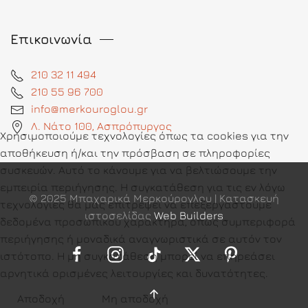
Επικοινωνία
210 32 11 494
210 55 96 700
info@merkouroglou.gr
Λ. Νάτο 100, Ασπρόπυργος
Χρησιμοποιούμε τεχνολογίες όπως τα cookies για την
αποθήκευση ή/και την πρόσβαση σε πληροφορίες
συσκευών. Αυτό το κάνουμε για να βελτιώσουμε την
εμπειρία περιήγησης. Η συγκατάθεση για τις εν λόγω
© 2025 Μπαχαρικά Μερκούρογλου | Κατασκευή
τεχνολογίες θα μας επιτρέψει να επεξεργαστούμε
ιστοσελίδας
Web Builders
δεδομένα προσωπικού χαρακτήρα, όπως συμπεριφορά
περιήγησης ή μοναδικά αναγνωριστικά σε αυτόν τον
ιστότοπο. Η μη συγκατάθεση μπορεί να επηρεάσει
αρνητικά ορισμένες λειτουργίες και δυνατότητες.
Αποδοχή
Μη αποδοχή