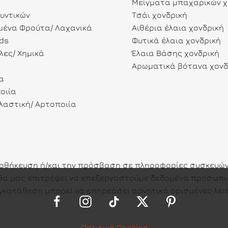
Μείγματα μπαχαρικών χ
λυντικών
Τσάι χονδρική
ένα Φρούτα/ Λαχανικά
Αιθέρια έλαια χονδρική
ds
Φυτικά έλαια χονδρική
λες/ Χημικά
Έλαια Βάσης χονδρική
Αρωματικά βότανα χονδ
α
οιία
αστική/ Αρτοποιία
ποθήκευση ή/και την πρόσβαση σε πληροφορίες συσκευών.
ες θα μας επιτρέψει να επεξεργαστούμε δεδομένα προσω
γκατάθεση μπορεί να επηρεάσει αρνητικά ορισμένες λειτ
Πολιτική Cookies