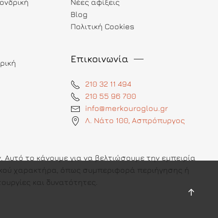
ονδρική
Νέες αφίξεις
Blog
Πολιτική Cookies
Επικοινωνία
ρική
210 32 11 494
210 55 96 700
info@merkouroglou.gr
Λ. Νάτο 100, Ασπρόπυργος
 Αυτό το κάνουμε για να βελτιώσουμε την εμπειρία
πικού χαρακτήρα, όπως συμπεριφορά περιήγησης ή
ουργίες και δυνατότητες.