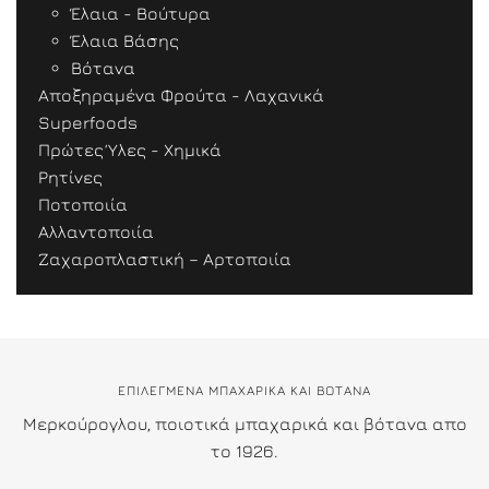
Έλαια - Βούτυρα
Έλαια Βάσης
Βότανα
Αποξηραμένα Φρούτα - Λαχανικά
Superfoods
Πρώτες Ύλες - Χημικά
Ρητίνες
Ποτοποιία
Αλλαντοποιία
Ζαχαροπλαστική – Αρτοποιία
ΕΠΙΛΕΓΜΕΝΑ ΜΠΑΧΑΡΙΚΑ ΚΑΙ ΒΟΤΑΝΑ
Μερκούρογλου, ποιοτικά μπαχαρικά και βότανα απο
το 1926.