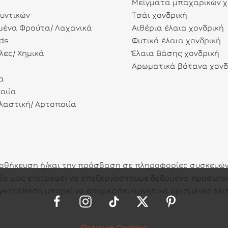
Μείγματα μπαχαρικών χ
λυντικών
Τσάι χονδρική
ένα Φρούτα/ Λαχανικά
Αιθέρια έλαια χονδρική
ds
Φυτικά έλαια χονδρική
λες/ Χημικά
Έλαια Βάσης χονδρική
Αρωματικά βότανα χονδ
α
οιία
αστική/ Αρτοποιία
ποθήκευση ή/και την πρόσβαση σε πληροφορίες συσκευών.
ες θα μας επιτρέψει να επεξεργαστούμε δεδομένα προσω
γκατάθεση μπορεί να επηρεάσει αρνητικά ορισμένες λειτ
Πολιτική Cookies