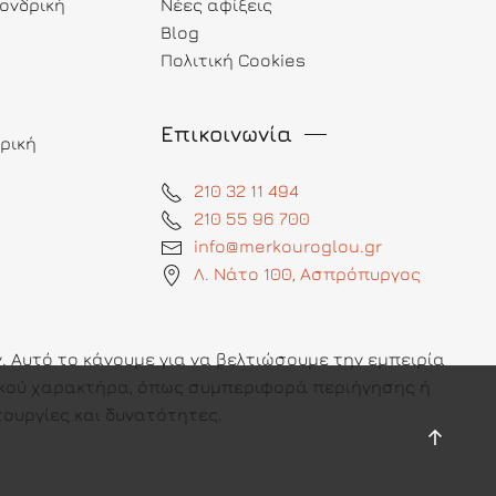
ονδρική
Νέες αφίξεις
Blog
Πολιτική Cookies
Επικοινωνία
ρική
210 32 11 494
210 55 96 700
info@merkouroglou.gr
Λ. Νάτο 100, Ασπρόπυργος
 Αυτό το κάνουμε για να βελτιώσουμε την εμπειρία
πικού χαρακτήρα, όπως συμπεριφορά περιήγησης ή
ουργίες και δυνατότητες.