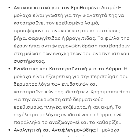
Ανακουφιστικό για τον Ερεθισμένο Λαιμό:
Η
μολόχα είναι γνωστή για την ικανότητά της να
καταπραΰνει τον ερεθισμένο λαιμό,
προσφέροντας ανακούφιση σε περιπτώσεις
βήχα, φαρυγγίτιδας ή βρογχίτιδας. Τα φύλλα της
έχουν ήπια αντιφλεγμονώδη δράση που βοηθούν
στη μείωση των ενοχλήσεων του αναπνευστικού
συστήματος.
Ενυδατική και Καταπραϋντική για το Δέρμα:
Η
μολόχα είναι εξαιρετική για την περιποίηση του
δέρματος λόγω των ενυδατικών και
καταπραϋντικών της ιδιοτήτων. Χρησιμοποιείται
για την ανακούφιση από δερματικούς
ερεθισμούς, πληγές, εκζέματα, ή και ακμή. Το
εκχύλισμα μολόχας ενυδατώνει το δέρμα, ενώ
παράλληλα το αναζωογονεί και το καθαρίζει.
Αναλγητική και Αντιφλεγμονώδης:
Η μολόχα