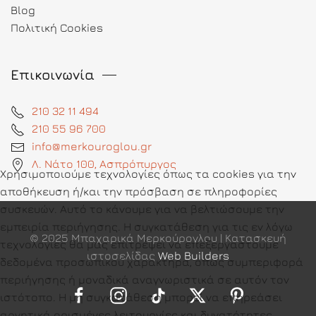
Blog
Πολιτική Cookies
Επικοινωνία
210 32 11 494
210 55 96 700
info@merkouroglou.gr
Λ. Νάτο 100, Ασπρόπυργος
Χρησιμοποιούμε τεχνολογίες όπως τα cookies για την
αποθήκευση ή/και την πρόσβαση σε πληροφορίες
συσκευών. Αυτό το κάνουμε για να βελτιώσουμε την
εμπειρία περιήγησης. Η συγκατάθεση για τις εν λόγω
© 2025 Μπαχαρικά Μερκούρογλου | Κατασκευή
τεχνολογίες θα μας επιτρέψει να επεξεργαστούμε
ιστοσελίδας
Web Builders
δεδομένα προσωπικού χαρακτήρα, όπως συμπεριφορά
περιήγησης ή μοναδικά αναγνωριστικά σε αυτόν τον
ιστότοπο. Η μη συγκατάθεση μπορεί να επηρεάσει
αρνητικά ορισμένες λειτουργίες και δυνατότητες.