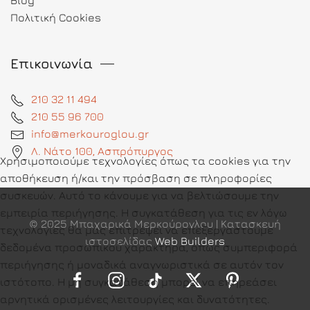
Blog
Πολιτική Cookies
Επικοινωνία
210 32 11 494
210 55 96 700
info@merkouroglou.gr
Λ. Νάτο 100, Ασπρόπυργος
Χρησιμοποιούμε τεχνολογίες όπως τα cookies για την
αποθήκευση ή/και την πρόσβαση σε πληροφορίες
συσκευών. Αυτό το κάνουμε για να βελτιώσουμε την
εμπειρία περιήγησης. Η συγκατάθεση για τις εν λόγω
© 2025 Μπαχαρικά Μερκούρογλου | Κατασκευή
τεχνολογίες θα μας επιτρέψει να επεξεργαστούμε
ιστοσελίδας
Web Builders
δεδομένα προσωπικού χαρακτήρα, όπως συμπεριφορά
περιήγησης ή μοναδικά αναγνωριστικά σε αυτόν τον
ιστότοπο. Η μη συγκατάθεση μπορεί να επηρεάσει
αρνητικά ορισμένες λειτουργίες και δυνατότητες.