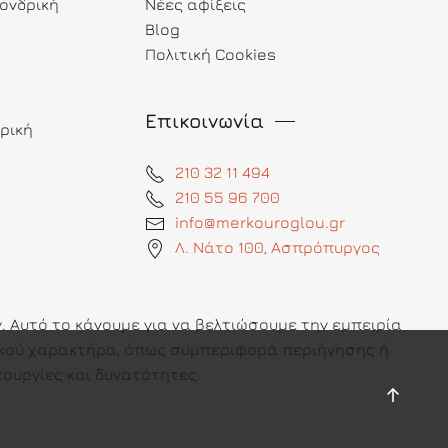
ονδρική
Νέες αφίξεις
Blog
Πολιτική Cookies
Επικοινωνία
ρική
210 32 11 494
210 55 96 700
info@merkouroglou.gr
Λ. Νάτο 100, Ασπρόπυργος
 Αυτό το κάνουμε για να βελτιώσουμε την εμπειρία
πικού χαρακτήρα, όπως συμπεριφορά περιήγησης ή
ουργίες και δυνατότητες.