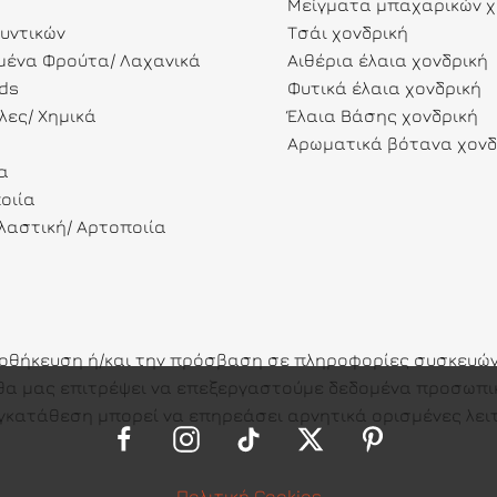
Μείγματα μπαχαρικών χ
λυντικών
Τσάι χονδρική
ένα Φρούτα/ Λαχανικά
Αιθέρια έλαια χονδρική
ds
Φυτικά έλαια χονδρική
λες/ Χημικά
Έλαια Βάσης χονδρική
Αρωματικά βότανα χονδ
α
οιία
αστική/ Αρτοποιία
ποθήκευση ή/και την πρόσβαση σε πληροφορίες συσκευών.
ες θα μας επιτρέψει να επεξεργαστούμε δεδομένα προσω
γκατάθεση μπορεί να επηρεάσει αρνητικά ορισμένες λειτ
Πολιτική Cookies