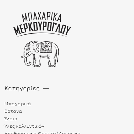
Κατηγορίες
Μπαχαρικά
Βότανα
Έλαια
Ύλες καλλυντικών
Αποξηραμένα Φρούτα/ Λαχανικά