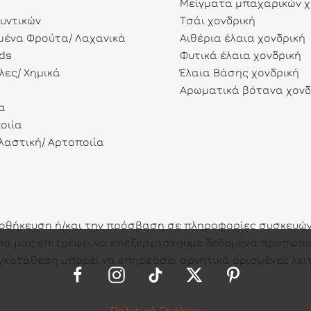
Μείγματα μπαχαρικών χ
λυντικών
Τσάι χονδρική
ένα Φρούτα/ Λαχανικά
Αιθέρια έλαια χονδρική
ds
Φυτικά έλαια χονδρική
λες/ Χημικά
Έλαια Βάσης χονδρική
Αρωματικά βότανα χονδ
α
οιία
αστική/ Αρτοποιία
ποθήκευση ή/και την πρόσβαση σε πληροφορίες συσκευών.
ες θα μας επιτρέψει να επεξεργαστούμε δεδομένα προσω
γκατάθεση μπορεί να επηρεάσει αρνητικά ορισμένες λειτ
Πολιτική Cookies