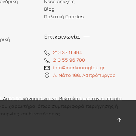
ονδρική
Νέες αφίξεις
Blog
Πολιτική Cookies
Επικοινωνία
ρική
210 32 11 494
210 55 96 700
info@merkouroglou.gr
Λ. Νάτο 100, Ασπρόπυργος
 Αυτό το κάνουμε για να βελτιώσουμε την εμπειρία
πικού χαρακτήρα, όπως συμπεριφορά περιήγησης ή
ουργίες και δυνατότητες.