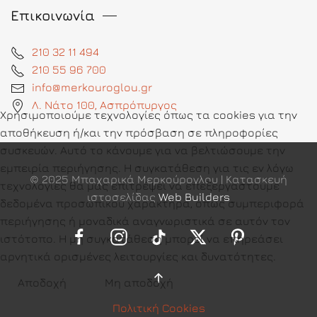
Επικοινωνία
210 32 11 494
210 55 96 700
info@merkouroglou.gr
Λ. Νάτο 100, Ασπρόπυργος
Χρησιμοποιούμε τεχνολογίες όπως τα cookies για την
αποθήκευση ή/και την πρόσβαση σε πληροφορίες
συσκευών. Αυτό το κάνουμε για να βελτιώσουμε την
εμπειρία περιήγησης. Η συγκατάθεση για τις εν λόγω
© 2025 Μπαχαρικά Μερκούρογλου | Κατασκευή
τεχνολογίες θα μας επιτρέψει να επεξεργαστούμε
ιστοσελίδας
Web Builders
δεδομένα προσωπικού χαρακτήρα, όπως συμπεριφορά
περιήγησης ή μοναδικά αναγνωριστικά σε αυτόν τον
ιστότοπο. Η μη συγκατάθεση μπορεί να επηρεάσει
αρνητικά ορισμένες λειτουργίες και δυνατότητες.
Αποδοχή
Μη αποδοχή
Πολιτική Cookies