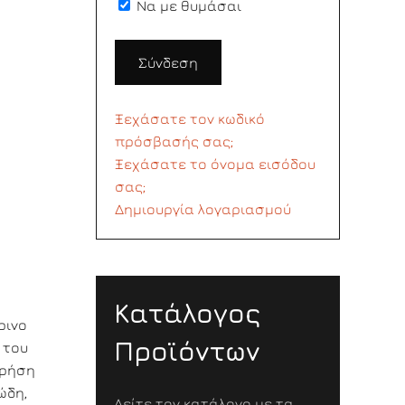
Να με θυμάσαι
Σύνδεση
Ξεχάσατε τον κωδικό
πρόσβασής σας;
Ξεχάσατε το όνομα εισόδου
σας;
Δημιουργία λογαριασμού
Κατάλογος
ρινο
Προϊόντων
 του
χρήση
ώδη,
Δείτε τον κατάλογο με τα