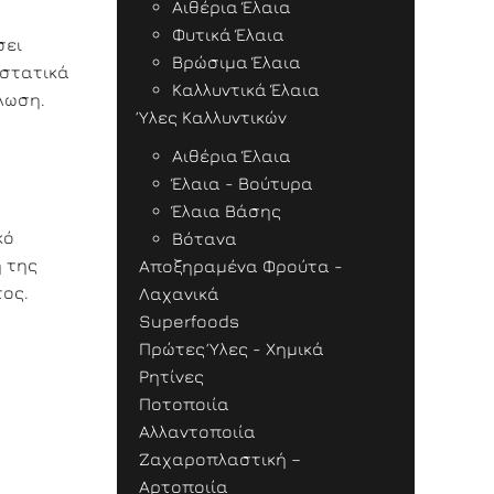
Αιθέρια Έλαια
Φυτικά Έλαια
σει
Βρώσιμα Έλαια
υστατικά
Καλλυντικά Έλαια
λωση.
Ύλες Καλλυντικών
Αιθέρια Έλαια
Έλαια - Βούτυρα
Έλαια Βάσης
κό
Βότανα
η της
Αποξηραμένα Φρούτα -
τος.
Λαχανικά
Superfoods
Πρώτες Ύλες - Χημικά
Ρητίνες
Ποτοποιία
Αλλαντοποιία
Ζαχαροπλαστική –
Αρτοποιία