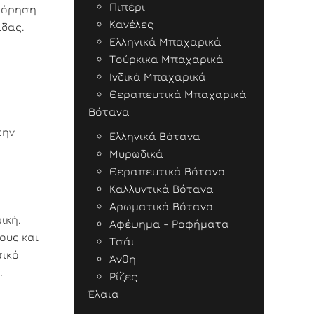
Πιπέρι
φόρηση
Κανέλες
ιδας.
Ελληνικά Μπαχαρικά
Τούρκικα Μπαχαρικά
Ινδικά Μπαχαρικά
Θεραπευτικά Μπαχαρικά
Βότανα
την
Ελληνικά Βότανα
Μυρωδικά
Θεραπευτικά Βότανα
Καλλυντικά Βότανα
Αρωματικά Βότανα
ική.
Αφέψημα - Ροφήματα
ους και
Τσάι
σικό
Άνθη
.
Ρίζες
Έλαια