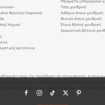
Μείγματα μπαχαρικών χ
λυντικών
Τσάι χονδρική
ένα Φρούτα/ Λαχανικά
Αιθέρια έλαια χονδρική
ds
Φυτικά έλαια χονδρική
λες/ Χημικά
Έλαια Βάσης χονδρική
Αρωματικά βότανα χονδ
α
οιία
αστική/ Αρτοποιία
ποθήκευση ή/και την πρόσβαση σε πληροφορίες συσκευών.
ες θα μας επιτρέψει να επεξεργαστούμε δεδομένα προσω
γκατάθεση μπορεί να επηρεάσει αρνητικά ορισμένες λειτ
Πολιτική Cookies