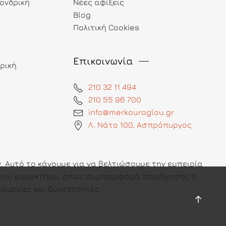
ονδρική
Νέες αφίξεις
Blog
Πολιτική Cookies
Επικοινωνία
ρική
210 32 11 494
210 55 96 700
info@merkouroglou.gr
Λ. Νάτο 100, Ασπρόπυργος
 Αυτό το κάνουμε για να βελτιώσουμε την εμπειρία
πικού χαρακτήρα, όπως συμπεριφορά περιήγησης ή
ουργίες και δυνατότητες.