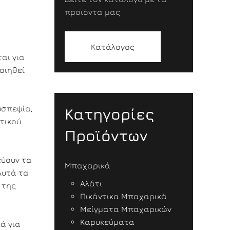
προϊόντα μας
Κατάλογος
αι για
οιηθεί
υσπεψία,
Κατηγορίες
τικού
Προϊόντων
εύουν τα
Μπαχαρικά
Αυτά τα
Αλάτι
 της
Πικάντικα Μπαχαρικά
Μείγματα Μπαχαρικών
Καρυκεύματα
ά για