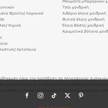
Μείγματα μπαχαρικών χ
λυντικών
Τσάι χονδρική
ένα Φρούτα/ Λαχανικά
Αιθέρια έλαια χονδρική
ds
Φυτικά έλαια χονδρική
λες/ Χημικά
Έλαια Βάσης χονδρική
Αρωματικά βότανα χονδ
α
οιία
αστική/ Αρτοποιία
ποθήκευση ή/και την πρόσβαση σε πληροφορίες συσκευών.
ες θα μας επιτρέψει να επεξεργαστούμε δεδομένα προσω
γκατάθεση μπορεί να επηρεάσει αρνητικά ορισμένες λειτ
Πολιτική Cookies