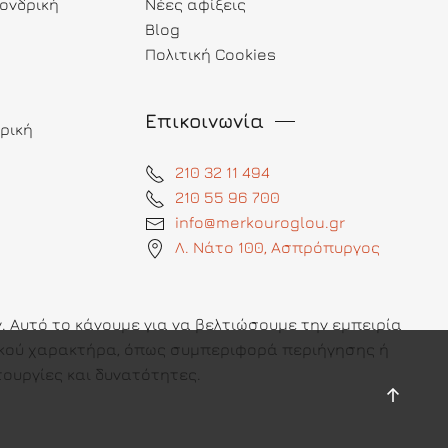
ονδρική
Νέες αφίξεις
Blog
Πολιτική Cookies
Επικοινωνία
ρική
210 32 11 494
210 55 96 700
info@merkouroglou.gr
Λ. Νάτο 100, Ασπρόπυργος
 Αυτό το κάνουμε για να βελτιώσουμε την εμπειρία
πικού χαρακτήρα, όπως συμπεριφορά περιήγησης ή
ουργίες και δυνατότητες.