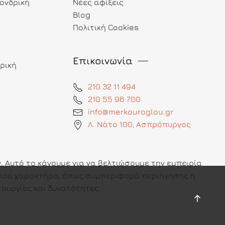
ονδρική
Νέες αφίξεις
Blog
Πολιτική Cookies
Επικοινωνία
ρική
210 32 11 494
210 55 96 700
info@merkouroglou.gr
Λ. Νάτο 100, Ασπρόπυργος
 Αυτό το κάνουμε για να βελτιώσουμε την εμπειρία
πικού χαρακτήρα, όπως συμπεριφορά περιήγησης ή
ουργίες και δυνατότητες.