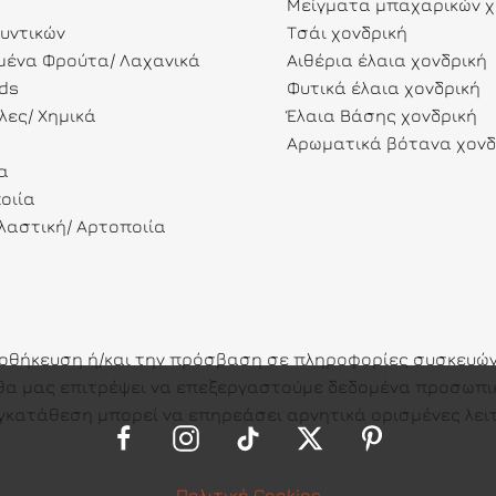
Μείγματα μπαχαρικών χ
λυντικών
Τσάι χονδρική
ένα Φρούτα/ Λαχανικά
Αιθέρια έλαια χονδρική
ds
Φυτικά έλαια χονδρική
λες/ Χημικά
Έλαια Βάσης χονδρική
Αρωματικά βότανα χονδ
α
οιία
αστική/ Αρτοποιία
ποθήκευση ή/και την πρόσβαση σε πληροφορίες συσκευών.
ες θα μας επιτρέψει να επεξεργαστούμε δεδομένα προσω
γκατάθεση μπορεί να επηρεάσει αρνητικά ορισμένες λειτ
Πολιτική Cookies