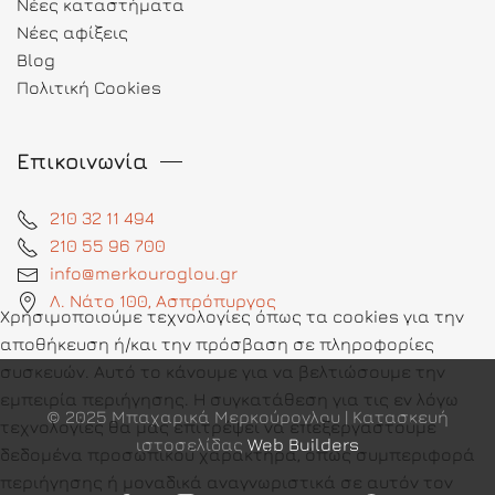
Νέες καταστήματα
Νέες αφίξεις
Blog
Πολιτική Cookies
Επικοινωνία
210 32 11 494
210 55 96 700
info@merkouroglou.gr
Λ. Νάτο 100, Ασπρόπυργος
Χρησιμοποιούμε τεχνολογίες όπως τα cookies για την
αποθήκευση ή/και την πρόσβαση σε πληροφορίες
συσκευών. Αυτό το κάνουμε για να βελτιώσουμε την
εμπειρία περιήγησης. Η συγκατάθεση για τις εν λόγω
© 2025 Μπαχαρικά Μερκούρογλου | Κατασκευή
τεχνολογίες θα μας επιτρέψει να επεξεργαστούμε
ιστοσελίδας
Web Builders
δεδομένα προσωπικού χαρακτήρα, όπως συμπεριφορά
περιήγησης ή μοναδικά αναγνωριστικά σε αυτόν τον