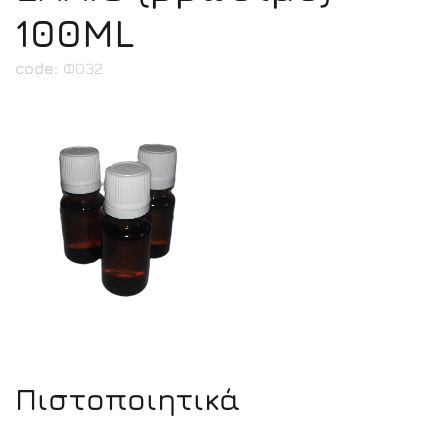
100ML
code:
Φ032
Πιστοποιητικά