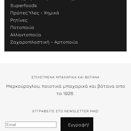
Superfoods
Πρώτες Ύλες - Χημικά
Ρητίνες
Ποτοποιία
Αλλαντοποιία
Ζαχαροπλαστική – Αρτοποιία
ΕΠΙΛΕΓΜΕΝΑ ΜΠΑΧΑΡΙΚΑ ΚΑΙ ΒΟΤΑΝΑ
Μερκούρογλου, ποιοτικά μπαχαρικά και βότανα απο
το 1926.
ΕΓΓΡΑΦΕΊΤΕ ΣΤΟ NEWSLETTER ΜΑΣ!