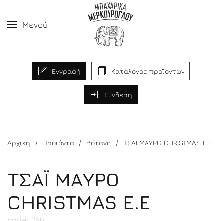
Μενού
Εγγραφή
Κατάλογος προϊόντων
Σύνδεση
Αρχική
Προϊόντα
Βότανα
ΤΣΑΪ ΜΑΥΡΟ CHRISTMAS E.E
ΤΣΑΪ ΜΑΥΡΟ
CHRISTMAS E.E
code:
759