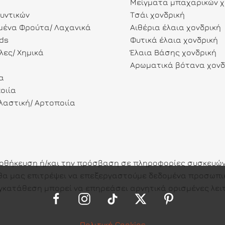
Μείγματα μπαχαρικών χ
λυντικών
Τσάι χονδρική
ένα Φρούτα/ Λαχανικά
Αιθέρια έλαια χονδρική
ds
Φυτικά έλαια χονδρική
λες/ Χημικά
Έλαια Βάσης χονδρική
Αρωματικά βότανα χονδ
α
οιία
αστική/ Αρτοποιία
ποθήκευση ή/και την πρόσβαση σε πληροφορίες συσκευών.
ες θα μας επιτρέψει να επεξεργαστούμε δεδομένα προσω
γκατάθεση μπορεί να επηρεάσει αρνητικά ορισμένες λειτ
Πολιτική Cookies