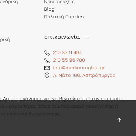
ονδρική
Νέες αφίξεις
Blog
Πολιτική Cookies
Επικοινωνία
ρική
210 32 11 494
210 55 96 700
info@merkouroglou.gr
Λ. Νάτο 100, Ασπρόπυργος
 Αυτό το κάνουμε για να βελτιώσουμε την εμπειρία
πικού χαρακτήρα, όπως συμπεριφορά περιήγησης ή
ουργίες και δυνατότητες.