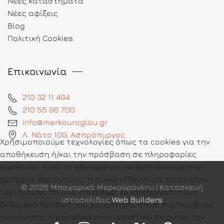
Νέες καταστήματα
Νέες αφίξεις
Blog
Πολιτική Cookies
Επικοινωνία
210 32 11 494
210 55 96 700
info@merkouroglou.gr
Λ. Νάτο 100, Ασπρόπυργος
Χρησιμοποιούμε τεχνολογίες όπως τα cookies για την
αποθήκευση ή/και την πρόσβαση σε πληροφορίες
συσκευών. Αυτό το κάνουμε για να βελτιώσουμε την
εμπειρία περιήγησης. Η συγκατάθεση για τις εν λόγω
© 2025 Μπαχαρικά Μερκούρογλου | Κατασκευή
τεχνολογίες θα μας επιτρέψει να επεξεργαστούμε
ιστοσελίδας
Web Builders
δεδομένα προσωπικού χαρακτήρα, όπως συμπεριφορά
περιήγησης ή μοναδικά αναγνωριστικά σε αυτόν τον