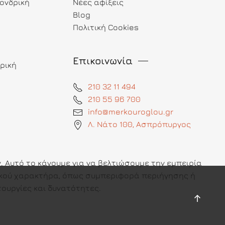
ονδρική
Νέες αφίξεις
Blog
Πολιτική Cookies
Επικοινωνία
ρική
210 32 11 494
210 55 96 700
info@merkouroglou.gr
Λ. Νάτο 100, Ασπρόπυργος
 Αυτό το κάνουμε για να βελτιώσουμε την εμπειρία
πικού χαρακτήρα, όπως συμπεριφορά περιήγησης ή
ουργίες και δυνατότητες.