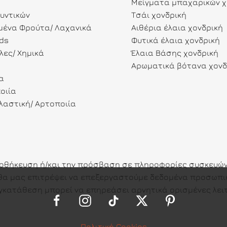
Μείγματα μπαχαρικών χ
λυντικών
Τσάι χονδρική
ένα Φρούτα/ Λαχανικά
Αιθέρια έλαια χονδρική
ds
Φυτικά έλαια χονδρική
λες/ Χημικά
Έλαια Βάσης χονδρική
Αρωματικά βότανα χονδ
α
οιία
αστική/ Αρτοποιία
ποθήκευση ή/και την πρόσβαση σε πληροφορίες συσκευών.
ες θα μας επιτρέψει να επεξεργαστούμε δεδομένα προσω
γκατάθεση μπορεί να επηρεάσει αρνητικά ορισμένες λειτ
Πολιτική Cookies