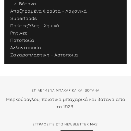
Βότανα
Αποξηραμένα Φρούτα - Λαχανικά
Superfoods
Πρώτες Ύλες - Χημικά
Ρητίνες
Ποτοποιία
Αλλαντοποιία
Ζαχαροπλαστική – Αρτοποιία
ΕΠΙΛΕΓΜΕΝΑ ΜΠΑΧΑΡΙΚΑ ΚΑΙ ΒΟΤΑΝΑ
Μερκούρογλου, ποιοτικά μπαχαρικά και βότανα απο
το 1926.
ΕΓΓΡΑΦΕΊΤΕ ΣΤΟ NEWSLETTER ΜΑΣ!